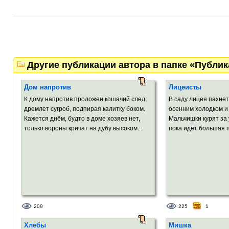
Другие публикации автора в папке «Публи
Дом напротив
Лицеисты
К дому напротив проложен кошачий след,
В саду лицея пахнет
дремлет сугроб, подпирая калитку боком.
осенним холодком и
Кажется днём, будто в доме хозяев нет,
Мальчишки курят за 
только вороны кричат на дубу высоком...
пока идёт большая п
209
225
1
Хлебы
Мишка