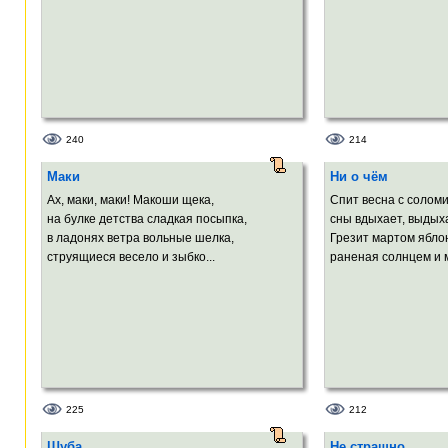
240
214
Маки
Ни о чём
Ах, маки, маки! Макоши щека,
Спит весна с соломи
на булке детства сладкая посыпка,
сны вдыхает, выдых
в ладонях ветра вольные шелка,
Грезит мартом яблон
струящиеся весело и зыбко...
раненая солнцем и м
225
212
Шуба
Не страшно