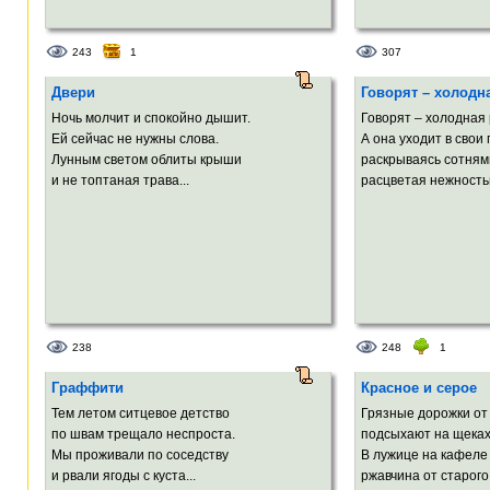
243
1
307
Двери
Говорят – холодн
Ночь молчит и спокойно дышит.
Говорят – холодная 
Ей сейчас не нужны слова.
А она уходит в свои 
Лунным светом облиты крыши
раскрываясь сотням
и не топтаная трава...
расцветая нежностью
238
248
1
Граффити
Красное и серое
Тем летом ситцевое детство
Грязные дорожки от
по швам трещало неспроста.
подсыхают на щеках
Мы проживали по соседству
В лужице на кафеле
и рвали ягоды с куста...
ржавчина от старого 