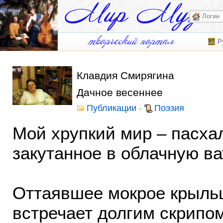
Р
Клавдия Смирягина
Дачное весеннее
Публикации
-
Поэзия
Мой хрупкий мир – пасха
закутанное в облачную ва
Оттаявшее мокрое крыль
встречает долгим скрипом