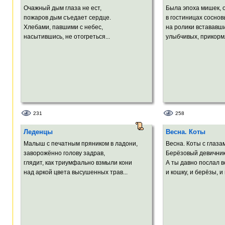
Очажный дым глаза не ест,
Была эпоха мишек, 
пожаров дым съедает сердце.
в гостиницах соснов
Хлебами, павшими с небес,
на ролики встававш
насытившись, не отогреться...
улыбчивых, прикормл
231
258
Леденцы
Весна. Коты
Малыш с печатным пряником в ладони,
Весна. Коты с глаз
заворожённо голову задрав,
Берёзовый девичник
глядит, как триумфально взмыли кони
А ты давно послал в
над аркой цвета высушенных трав...
и кошку, и берёзы, и 