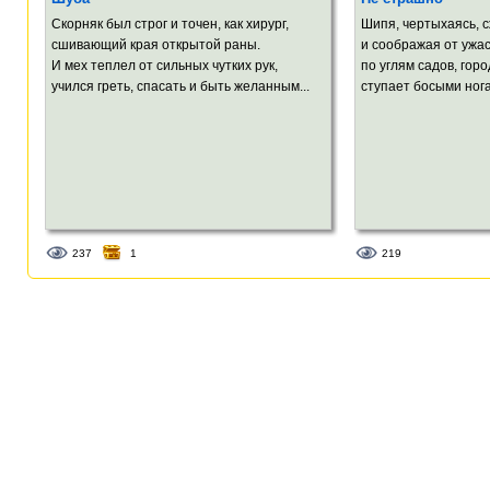
Скорняк был строг и точен, как хирург,
Шипя, чертыхаясь, 
сшивающий края открытой раны.
и соображая от ужас
И мех теплел от сильных чутких рук,
по углям садов, гор
учился греть, спасать и быть желанным...
ступает босыми нога
237
1
219