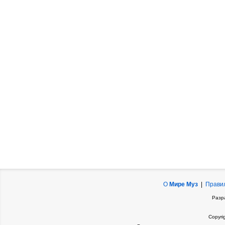
О
Мире Муз
|
Прави
Разр
Copyri