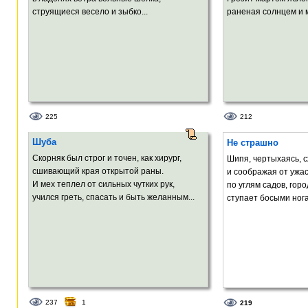
струящиеся весело и зыбко...
раненая солнцем и м
225
212
Шуба
Не страшно
Скорняк был строг и точен, как хирург,
Шипя, чертыхаясь, 
сшивающий края открытой раны.
и соображая от ужас
И мех теплел от сильных чутких рук,
по углям садов, гор
учился греть, спасать и быть желанным...
ступает босыми нога
237
1
219