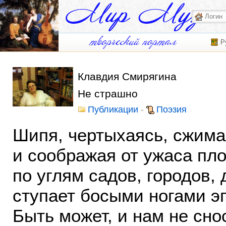
Р
Клавдия Смирягина
Не страшно
Публикации
-
Поэзия
Шипя, чертыхаясь, сжима
и соображая от ужаса пло
по углям садов, городов,
ступает босыми ногами э
Быть может, и нам не сно