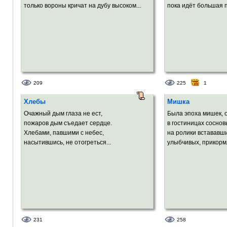
только вороны кричат на дубу высоком...
пока идёт большая п
209
225
1
Хлебы
Мишка
Очажный дым глаза не ест,
Была эпоха мишек, 
пожаров дым съедает сердце.
в гостиницах соснов
Хлебами, павшими с небес,
на ролики встававш
насытившись, не отогреться...
улыбчивых, прикормл
231
258