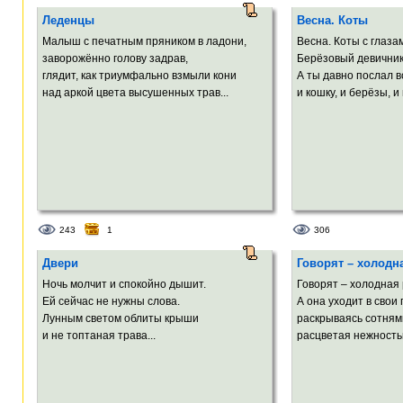
Леденцы
Весна. Коты
Малыш с печатным пряником в ладони,
Весна. Коты с глаз
заворожённо голову задрав,
Берёзовый девичник
глядит, как триумфально взмыли кони
А ты давно послал в
над аркой цвета высушенных трав...
и кошку, и берёзы, и 
243
1
306
Двери
Говорят – холодн
Ночь молчит и спокойно дышит.
Говорят – холодная 
Ей сейчас не нужны слова.
А она уходит в свои 
Лунным светом облиты крыши
раскрываясь сотням
и не топтаная трава...
расцветая нежностью