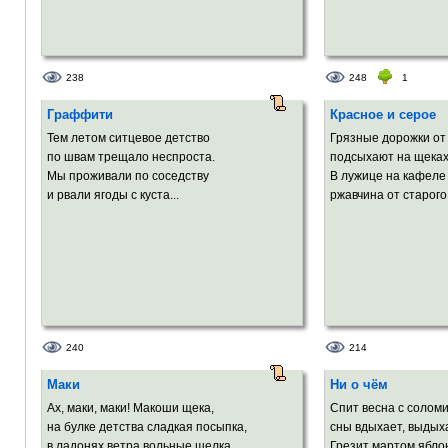
238
248
1
Граффити
Красное и серое
Тем летом ситцевое детство
Грязные дорожки от
по швам трещало неспроста.
подсыхают на щеках
Мы проживали по соседству
В лужице на кафеле
и рвали ягоды с куста...
ржавчина от старого 
240
214
Маки
Ни о чём
Ах, маки, маки! Макоши щека,
Спит весна с соломи
на булке детства сладкая посыпка,
сны вдыхает, выдых
в ладонях ветра вольные шелка,
Грезит мартом яблон