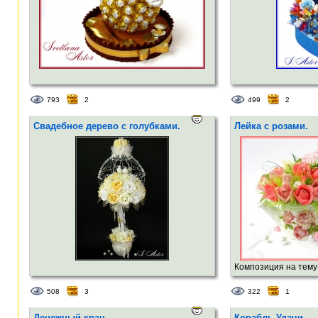
793
2
499
2
Свадебное дерево с голубками.
Лейка с розами.
Композиция на тему 
508
3
322
1
Денежный кран
Корабль Удачи