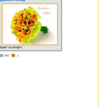
Букет из конфет.
355
1