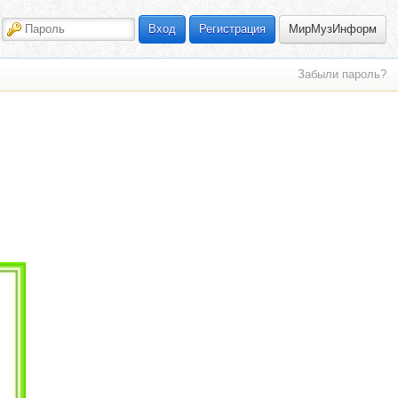
МирМузИнформ
Вход
Регистрация
Забыли пароль?