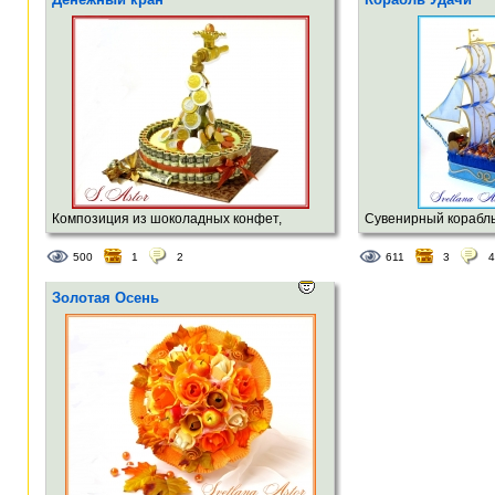
Композиция из шоколадных конфет,
Сувенирный корабль
монеток и декоративного материала.
борту. д-60см,в-50см
500
1
2
611
3
4
Золотая Осень