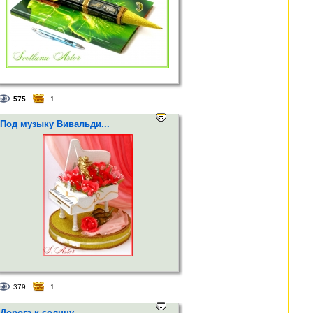
575
1
Под музыку Вивальди...
379
1
Дорога к солнцу