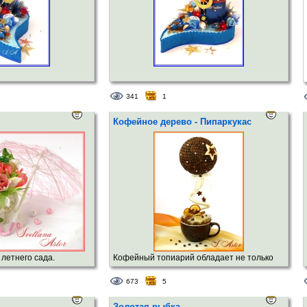
341
1
Кофейное дерево - Пипаркукас
летнего сада.
Кофейный топиарий обладает не только
свойствами всех топиариев приносить
673
5
счастье в дом и является украшением
интерьера, но ещё обладает
Золотая рыбка.