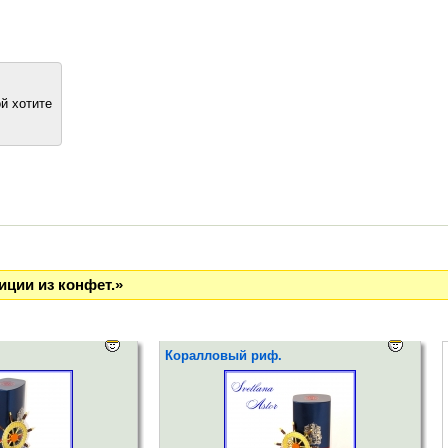
й хотите
иции из конфет.»
Коралловый риф.