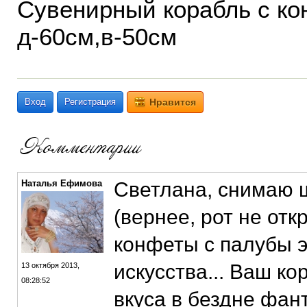
Сувенирный корабль с ко
д-60см,в-50см
Вход
Регистрация
Нравится
Наталья Ефимова
Светлана, снимаю ш
(вернее, рот не отк
конфеты с палубы э
искусства... Ваш к
13 октября 2013,
08:28:52
вкуса в бездне фан