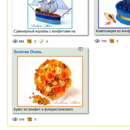
Композиция из конф
Сувенирный корабль с конфетами на
монеток.
борту. д-60см,в-50см
709
6
611
3
4
Золотая Осень
Букет из конфет и флористического
материала.
538
5