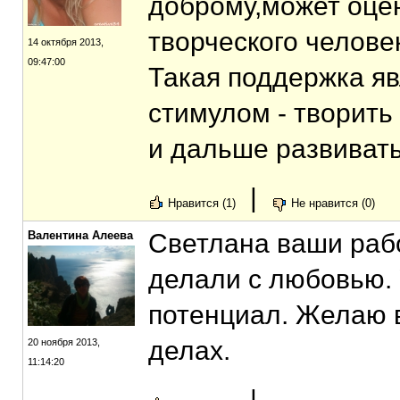
доброму,может оцен
творческого челове
14 октября 2013,
09:47:00
Такая поддержка я
стимулом - творить
и дальше развивать
|
Нравится (1)
Не нравится (0)
Валентина Алеева
Светлана ваши рабо
делали с любовью. 
потенциал. Желаю в
делах.
20 ноября 2013,
11:14:20
|