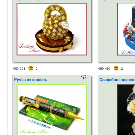
793
2
499
2
Ручка из конфет.
Свадебное дерево