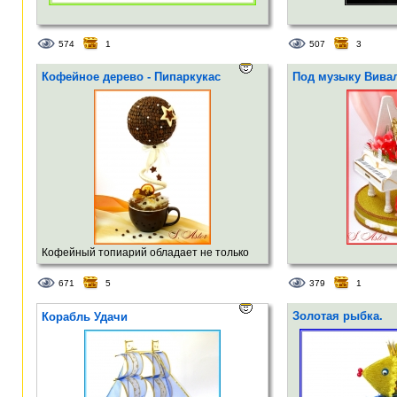
574
1
507
3
Кофейное дерево - Пипаркукас
Под музыку Вивал
Кофейный топиарий обладает не только
свойствами всех топиариев приносить
671
5
379
1
счастье в дом и является украшением
интерьера, но ещё обладает
Золотая рыбка.
Корабль Удачи
неповторимым ароматом кофе и специй
(корица, анис, апельсин), который создаёт
атм