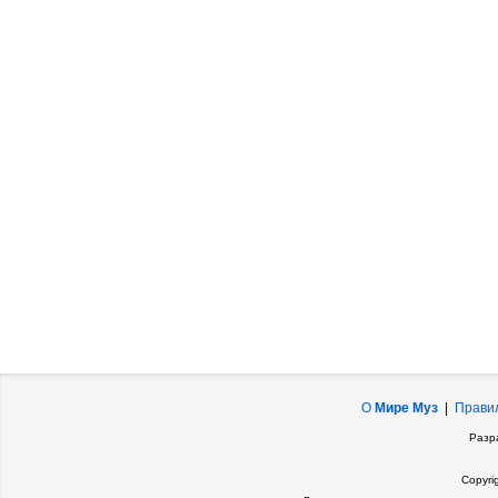
О
Мире Муз
|
Прави
Разр
Copyri