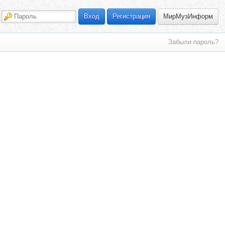
МирМузИнформ
Вход
Регистрация
Забыли пароль?