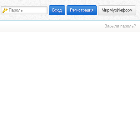
МирМузИнформ
Вход
Регистрация
Забыли пароль?