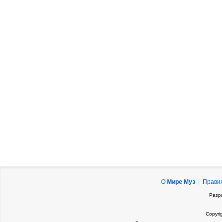
О
Мире Муз
|
Прави
Разр
Copyri