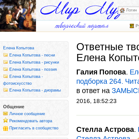
Р
Ответные тв
Елена Копытова
Елена Копыт
Елена Копытова - песни
Елена Копытова - рисунки
Елена Копытова - поэзия
Галия Попова
.
Ел
Елена Копытова -
подборка 264. Чит
фотоискусство
в ответ на
ЗАМЫСЕ
Елена Копытова - диорамы
2016, 18:52:23
Общение
Личное сообщение
Рекомендовать автора
Стелла Астрова
.
Пригласить в сообщество
Стелла Астрова
-