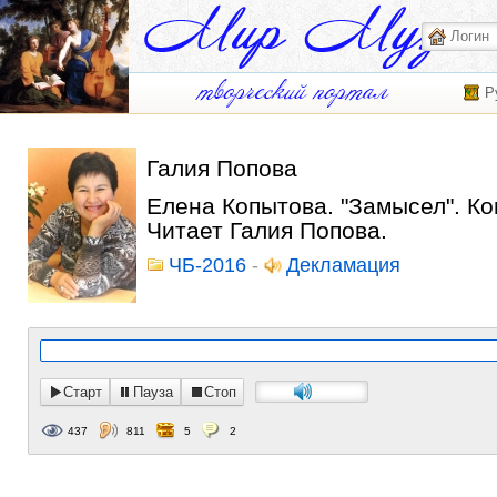
Р
Галия Попова
Елена Копытова. "Замысел". Ко
Читает Галия Попова.
ЧБ-2016
-
Декламация
Старт
Пауза
Стоп
437
811
5
2