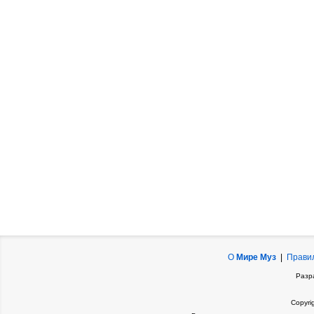
О
Мире Муз
|
Прави
Разр
Copyri