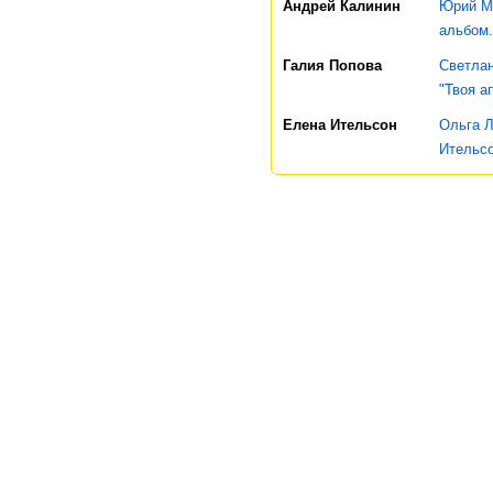
Андрей Калинин
Юрий Ма
альбом.
Галия Попова
Светлан
"Твоя а
Елена Ительсон
Ольга Л
Ительс