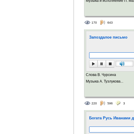
Музыка и исполнение П. Ма
170
643
Запоздалое письмо
Слова В. Чурсина
Музыка А. Тузлукова...
220
596
3
Богата Русь Иванами 