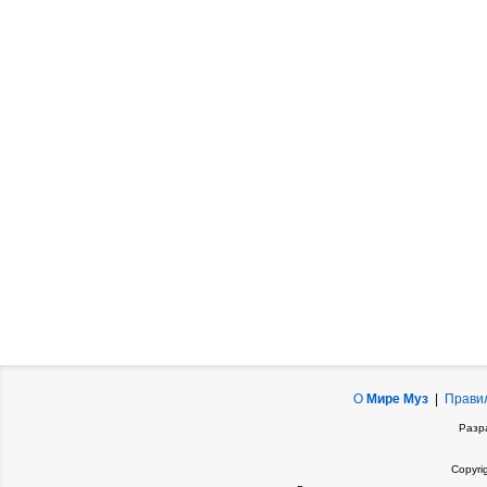
О
Мире Муз
|
Прави
Разр
Copyri