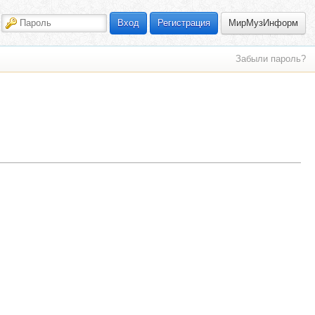
МирМузИнформ
Вход
Регистрация
Забыли пароль?