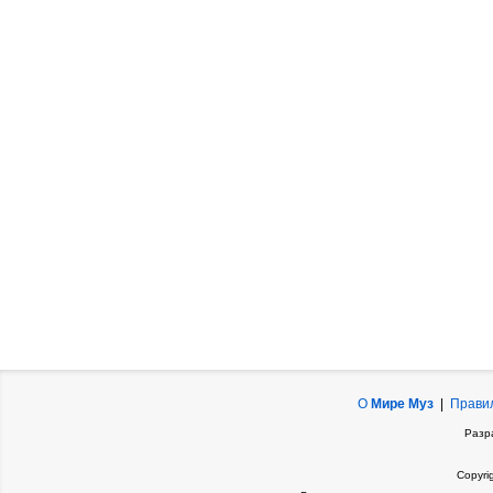
О
Мире Муз
|
Прави
Разр
Copyri