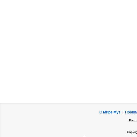
О
Мире Муз
|
Прави
Разр
Copyri