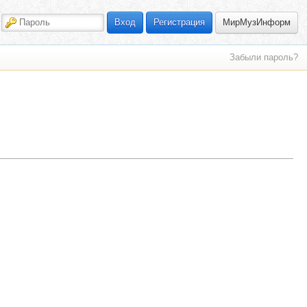
МирМузИнформ
Вход
Регистрация
Забыли пароль?