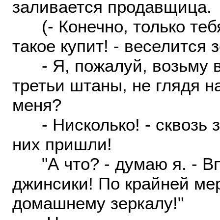
заливается продавщица.
(- Конечно, только тебя,
такое купит! - веселится 
- Я, пожалуй, возьму во
третьи штаны, не глядя на
меня?
- Нисколько! - сквозь з
них пришли!
"А что? - думаю я. - Вп
джинсики! По крайней ме
домашнему зеркалу!"