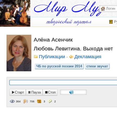
Р
Алёна Асенчик
Любовь Левитина. Выхода нет
Публикации
-
Декламация
ЧБ по русской поэзии 2014
стихи звучат
Старт
Пауза
Стоп
364
706
3
2