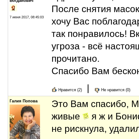
Богданович
После снятия масо
7 июня 2017, 08:45:03
хочу Вас поблагода
так понравилось! В
угроза - всё насто
прочитано.
Спасибо Вам беско
|
Нравится (2)
Не нравится (0)
Галия Попова
Это Вам спасибо, М
живые
я ж и Бони
не рискнула, удалил