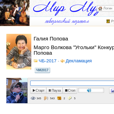
Р
Галия Попова
Марго Волкова "Угольки" Конку
Попова
ЧБ-2017
-
Декламация
ЧМ2017
Старт
Пауза
Стоп
345
543
2
5