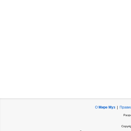
О
Мире Муз
|
Прави
Разр
Copyri