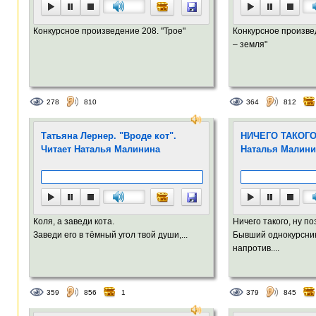
Конкурсное произведение 208. "Трое"
Конкурсное произве
– земля"
278
810
364
812
Татьяна Лернер. "Вроде кот".
НИЧЕГО ТАКОГО 
Читает Наталья Малинина
Наталья Малини
Коля, а заведи кота.
Ничего такого, ну п
Заведи его в тёмный угол твой души,...
Бывший однокурсник
напротив....
359
856
1
379
845