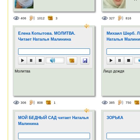
406
1012
3
327
816
Елена Копытова. МОЛИТВА.
Михаил Шерб. Л
Читает Наталья Малинина
Наталья Малини
Молитва
Лицо дождя
306
808
1
385
750
МОЙ БЕДНЫЙ САД читает Наталья
ЗОРЬКА
Малинина