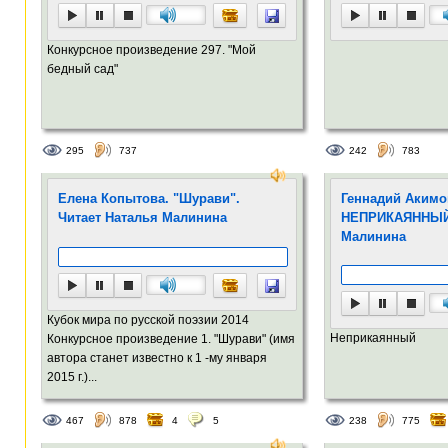
Конкурсное произведение 297. "Мой
бедный сад"
295
737
242
783
Елена Копытова. "Шурави".
Геннадий Акимо
Читает Наталья Малинина
НЕПРИКАЯННЫЙ.
Малинина
Кубок мира по русской поэзии 2014
Неприкаянный
Конкурсное произведение 1. "Шурави" (имя
автора станет известно к 1 -му января
2015 г.)...
467
878
4
5
238
775