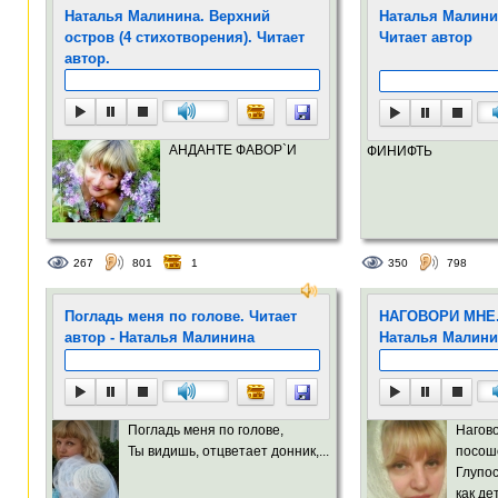
Наталья Малинина. Верхний
Наталья Малин
остров (4 стихотворения). Читает
Читает автор
автор.
АНДАНТЕ ФАВОР`И
ФИНИФТЬ
267
801
1
350
798
Погладь меня по голове. Читает
НАГОВОРИ МНЕ. 
автор - Наталья Малинина
Наталья Малини
Погладь меня по голове,
Нагов
Ты видишь, отцветает донник,...
посош
Глупос
как дет