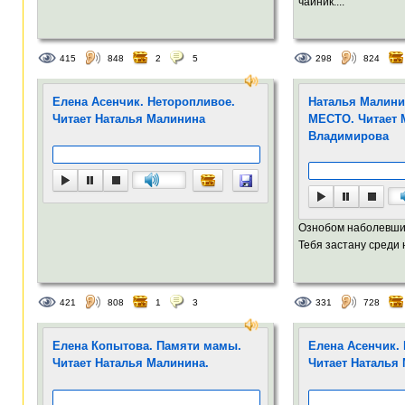
чайник....
415
848
2
5
298
824
Елена Асенчик. Неторопливое.
Наталья Малини
Читает Наталья Малинина
МЕСТО. Читает 
Владимирова
Ознобом наболевши
Тебя застану среди но
421
808
1
3
331
728
Елена Копытова. Памяти мамы.
Елена Асенчик.
Читает Наталья Малинина.
Читает Наталья