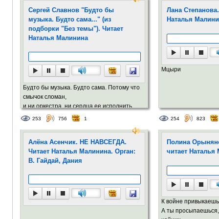
Сергей Славнов "Будто бы
Лана Степанова
музыка. Будто сама..." (из
Наталья Малини
подборки "Без темы"). Читает
Наталья Малинина
Мцыри
Будто бы музыка. Будто сама. Потому что
смычок сломан,
и ни оркестра, ни сердца ее исполнить....
253
756
1
254
823
Алёна Асенчик. НЕ НАВСЕГДА.
Полина Орынянс
Читает Наталья Малинина. Орган:
читает Наталья
В. Гайдай, Дания
К войне привыкаешь.
А ты просыпаешься,