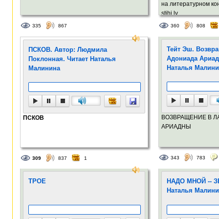
на литературном ко
stihi.lv.
335
867
360
808
Тейт Эш. Возвра
ПСКОВ. Автор: Людмила
Адониада Ариад
Поклонная. Читает Наталья
Наталья Малини
Малинина
ВОЗВРАЩЕНИЕ В Л
ПСКОВ
АРИАДНЫ
343
783
309
837
1
ТРОЕ
НАДО МНОЙ -- З
Наталья Малини