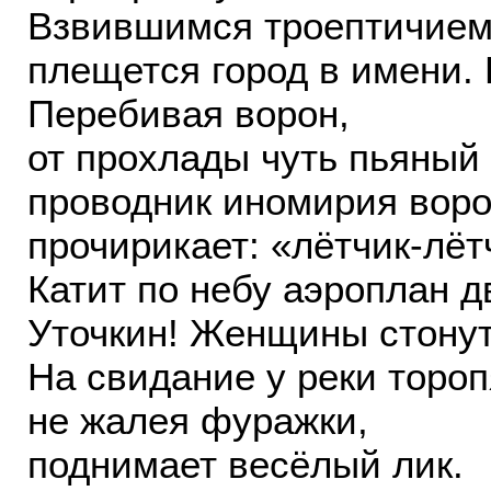
Взвившимся троептичием
плещется город в имени.
Перебивая ворон,
от прохлады чуть пьяный
проводник иномирия вор
прочирикает: «лётчик-лёт
Катит по небу аэроплан д
Уточкин! Женщины стонут:
На свидание у реки торо
не жалея фуражки,
поднимает весёлый лик.