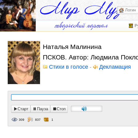
Р
Наталья Малинина
ПСКОВ. Автор: Людмила Покло
Стихи в голосе
-
Декламация
Старт
Пауза
Стоп
309
837
1