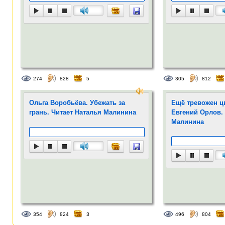
274
828
5
305
812
Ольга Воробьёва. Убежать за
Ещё тревожен ц
грань. Читает Наталья Малинина
Евгений Орлов.
Малинина
354
824
3
496
804