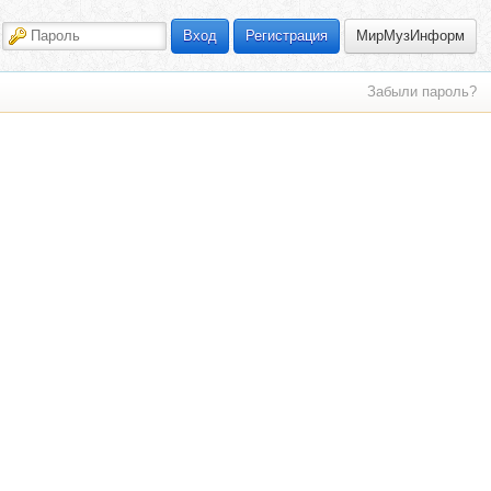
МирМузИнформ
Вход
Регистрация
Забыли пароль?