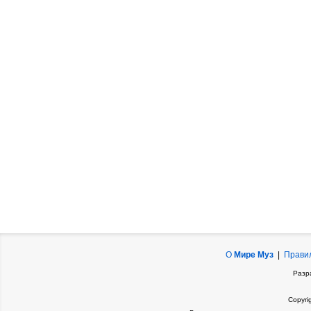
О
Мире Муз
|
Прави
Разр
Copyri