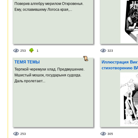
Поверив алгебру мерилом Откровенья.
Ему, ославившему Логоса края,...
253
1
323
ТЕМЯ ТЕМЫ
Иллюстрация Викт
стихотворению В
Терпкой черемухи хлад. Предвкушение.
Мшистый мошок, государыня судогда.
Даль пролетает...
253
305