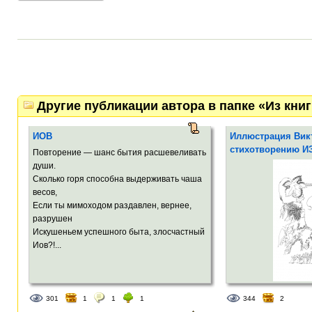
Другие публикации автора в папке «Из к
ИОВ
Иллюстрация Викт
стихотворению И
Повторение — шанс бытия расшевеливать
души.
Сколько горя способна выдерживать чаша
весов,
Если ты мимоходом раздавлен, вернее,
разрушен
Искушеньем успешного быта, злосчастный
Иов?!...
301
1
1
1
344
2