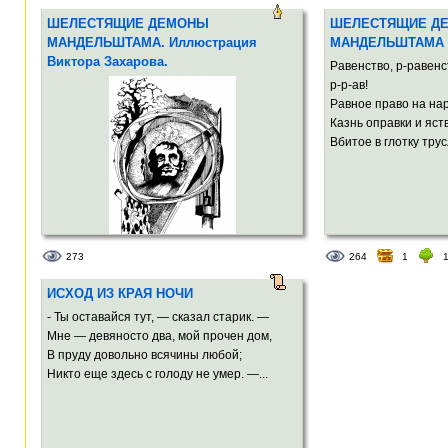
ШЕЛЕСТЯЩИЕ ДЕМОНЫ
ШЕЛЕСТЯЩИЕ Д
МАНДЕЛЬШТАМА. Иллюстрация
МАНДЕЛЬШТАМА
Виктора Захарова.
Равенство, р-равенст
р-р-ав!
Равное право на нар
Казнь оправки и яст
Вбитое в глотку тру
273
264
1
ИСХОД ИЗ КРАЯ НОЧИ
- Ты оставайся тут, — сказал старик. —
Мне — девяносто два, мой прочен дом,
В пруду довольно всячины любой;
Никто еще здесь с голоду не умер. —...