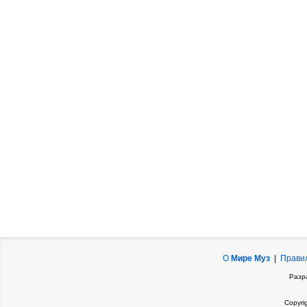
О
Мире Муз
|
Прави
Разр
Copyri