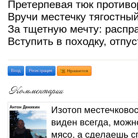
Претерпевая тюк противо
Вручи местечку тягостный
За тщетную мечту: распр
Вступить в походку, отпус
Вход
Регистрация
Нравится
Антон Деникин
Изотоп местечковос
виден всегда, можн
мясо, а сделаешь с