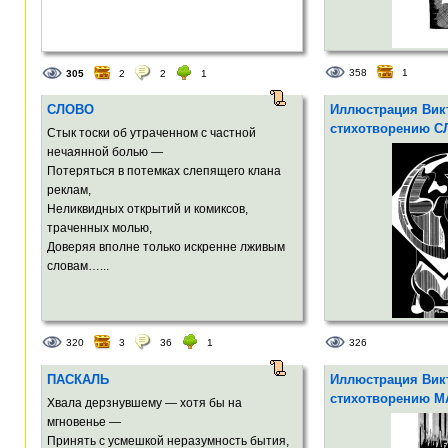
358
1
305
2
2
1
СЛОВО
Иллюстрация Викт
стихотворению 
Стык тоски об утраченном с частной
нечаянной болью —
Потеряться в потемках слепящего клана
реклам,
Неликвидных открытий и комиксов,
траченных молью,
Доверяя вполне только искренне лживым
словам…...
320
3
36
1
326
ПАСКАЛЬ
Иллюстрация Викт
стихотворению 
Хвала дерзнувшему — хотя бы на
мгновенье —
Принять с усмешкой неразумность бытия,