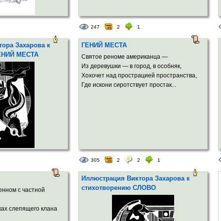
247
2
1
ора Захарова к
ГЕНИЙ МЕСТА
ЕНИЙ МЕСТА
Святое реноме американца —
Из деревушки — в город, в особняк,
Хохочет над прострацией пространства,
Где искони сиротствует простак...
305
2
2
1
Иллюстрация Виктора Захарова к
стихотворению СЛОВО
енном с частной
ках слепящего клана