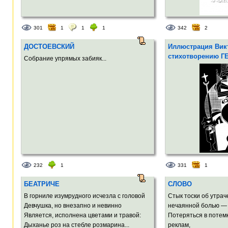
301
1
1
1
342
2
ДОСТОЕВСКИЙ
Иллюстрация Викт
стихотворению Г
Собрание упрямых забияк...
232
1
331
1
БЕАТРИЧЕ
СЛОВО
В горниле изумрудного исчезла с головой
Стык тоски об утрач
Девчушка, но внезапно и невинно
нечаянной болью —
Является, исполнена цветами и травой:
Потеряться в потем
Дыханье роз на стебле розмарина...
реклам,