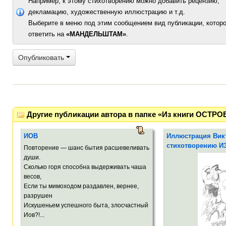
Например, к этому стихотворению можно добавить рецензию,
декламацию, художественную иллюстрацию и т.д.
Выберите в меню под этим сообщением вид публикации, которо
ответить на
«МАНДЕЛЬШТАМ»
.
Опубликовать
Другие публикации автора в папке «Из книги ОС
ИОВ
Иллюстрация Викт
стихотворению И
Повторение — шанс бытия расшевеливать
души.
Сколько горя способна выдерживать чаша
весов,
Если ты мимоходом раздавлен, вернее,
разрушен
Искушеньем успешного быта, злосчастный
Иов?!...