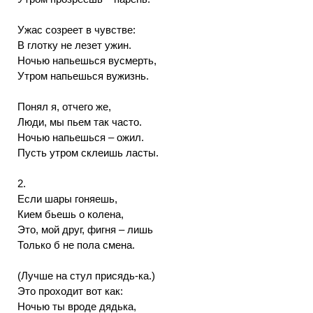
Ужас созреет в чувстве:
В глотку не лезет ужин.
Ночью напьешься вусмерть,
Утром напьешься вужизнь.
Понял я, отчего же,
Люди, мы пьем так часто.
Ночью напьешься – ожил.
Пусть утром склеишь ласты.
2.
Если шары гоняешь,
Кием бьешь о колена,
Это, мой друг, фигня – лишь
Только б не пола смена.
(Лучше на стул присядь-ка.)
Это проходит вот как:
Ночью ты вроде дядька,