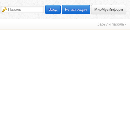
МирМузИнформ
Вход
Регистрация
Забыли пароль?