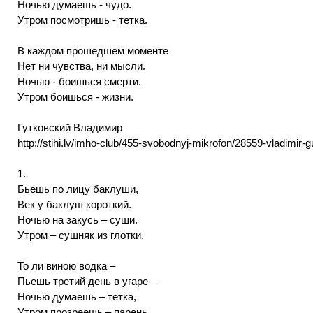
Ночью думаешь - чудо.
Утром посмотришь - тетка.
В каждом прошедшем моменте
Нет ни чувства, ни мысли.
Ночью - боишься смерти.
Утром боишься - жизни.
Гутковский Владимир
http://stihi.lv/imho-club/455-svobodnyj-mikrofon/28559-vladimir-g
1.
Бьешь по лицу баклуши,
Век у баклуш короткий.
Ночью на закусь – суши.
Утром – сушняк из глотки.
То ли виною водка –
Пьешь третий день в угаре –
Ночью думаешь – тетка,
Утром прозреешь – парень.