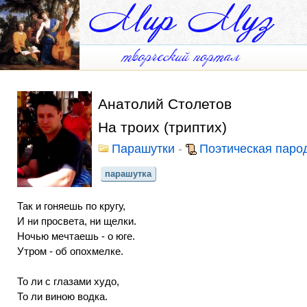
Анатолий Столетов
На троих (триптих)
Парашутки
-
Поэтическая паро
парашутка
Так и гоняешь по кругу,
И ни просвета, ни щелки.
Ночью мечтаешь - о юге.
Утром - об опохмелке.
То ли с глазами худо,
То ли виною водка.