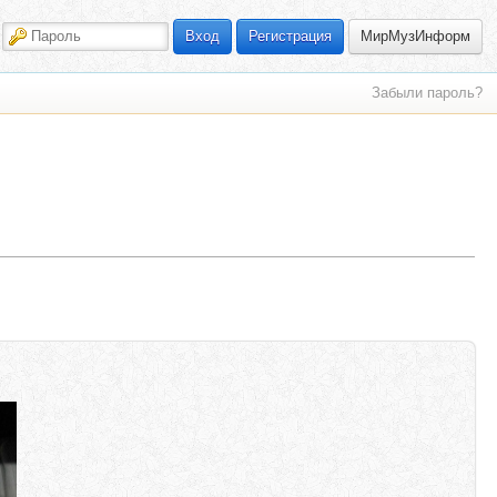
МирМузИнформ
Вход
Регистрация
Забыли пароль?