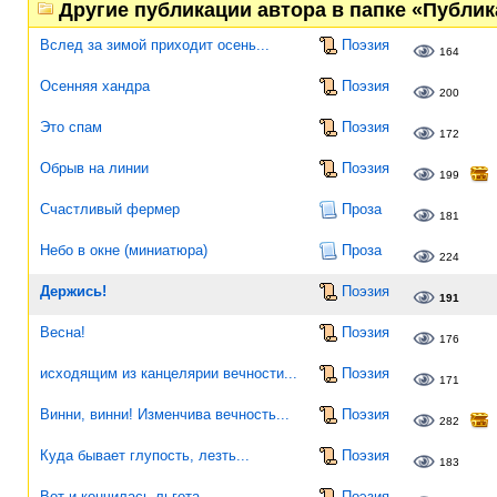
Другие публикации автора в папке «Публи
Вслед за зимой приходит осень...
Поэзия
164
Осенняя хандра
Поэзия
200
Это спам
Поэзия
172
Обрыв на линии
Поэзия
199
Счастливый фермер
Проза
181
Небо в окне (миниатюра)
Проза
224
Держись!
Поэзия
191
Весна!
Поэзия
176
исходящим из канцелярии вечности...
Поэзия
171
Винни, винни! Изменчива вечность...
Поэзия
282
Куда бывает глупость, лезть...
Поэзия
183
Вот и кончилась льгота...
Поэзия