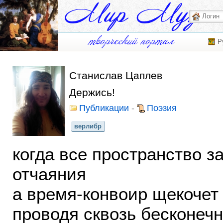
Р
Станислав Цаплев
Держись!
Публикации
-
Поэзия
верлибр
когда все пространство 
отчаяния
а время-конвоир щекоче
проводя сквозь бесконеч