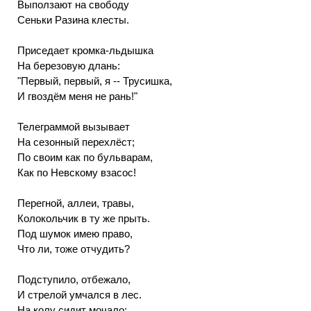
Выползают на свободу
Сеньки Разина клесты.
Приседает кромка-льдышка
На березовую длань:
"Первый, первый, я -- Трусишка,
И гвоздём меня не рань!"
Телеграммой вызывает
На сезонный перехлёст;
По своим как по бульварам,
Как по Невскому взасос!
Перегной, аллеи, травы,
Колокольчик в ту же прыть.
Под шумок имею право,
Что ли, тоже отчудить?
Подступило, отбежало,
И стрелой умчался в лес.
На колу сидит мочало: