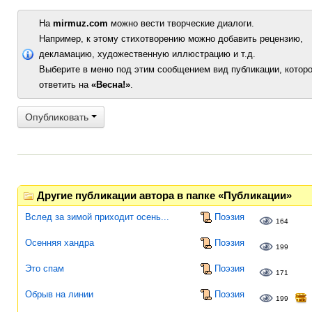
На
mirmuz.com
можно вести творческие диалоги.
Например, к этому стихотворению можно добавить рецензию,
декламацию, художественную иллюстрацию и т.д.
Выберите в меню под этим сообщением вид публикации, которо
ответить на
«Весна!»
.
Опубликовать
Другие публикации автора в папке «Публикации»
Вслед за зимой приходит осень...
Поэзия
164
Осенняя хандра
Поэзия
199
Это спам
Поэзия
171
Обрыв на линии
Поэзия
199