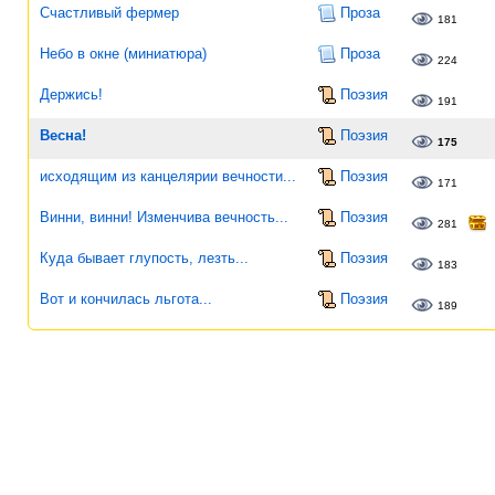
Счастливый фермер
Проза
181
Небо в окне (миниатюра)
Проза
224
Держись!
Поэзия
191
Весна!
Поэзия
175
исходящим из канцелярии вечности...
Поэзия
171
Винни, винни! Изменчива вечность...
Поэзия
281
Куда бывает глупость, лезть...
Поэзия
183
Вот и кончилась льгота...
Поэзия
189