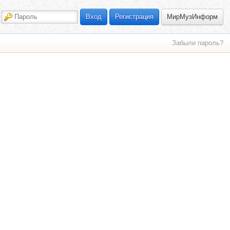
МирМузИнформ
Вход
Регистрация
Забыли пароль?