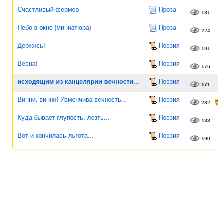
Счастливый фермер
Проза
181
Небо в окне (миниатюра)
Проза
224
Держись!
Поэзия
191
Весна!
Поэзия
176
исходящим из канцелярии вечности...
Поэзия
171
Винни, винни! Изменчива вечность...
Поэзия
282
Куда бывает глупость, лезть...
Поэзия
183
Вот и кончилась льгота...
Поэзия
190