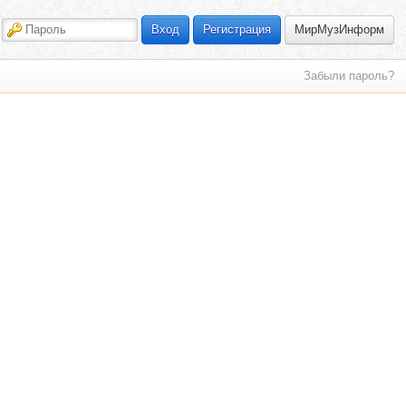
МирМузИнформ
Вход
Регистрация
Забыли пароль?