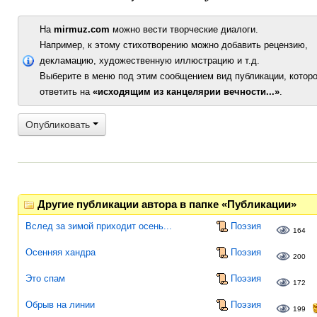
На
mirmuz.com
можно вести творческие диалоги.
Например, к этому стихотворению можно добавить рецензию,
декламацию, художественную иллюстрацию и т.д.
Выберите в меню под этим сообщением вид публикации, которо
ответить на
«исходящим из канцелярии вечности...»
.
Опубликовать
Другие публикации автора в папке «Публикации»
Вслед за зимой приходит осень...
Поэзия
164
Осенняя хандра
Поэзия
200
Это спам
Поэзия
172
Обрыв на линии
Поэзия
199