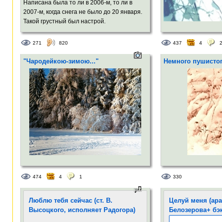
Написана была то ли в 2006-м, то ли в
2007-м, когда снега не было до 20 января.
Такой грустный был настрой.
271
820
437
4
"Чародейкою-зимою..."
Немного пушистог
474
4
1
330
Люблю тебя сейчас (ст. В.
Целуй меня (ар
Высоцкого, исполняет Радогора)
Белозерова+ бэк