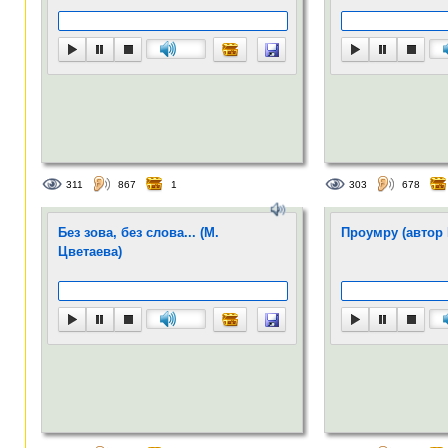
заброшенный дом вс
уходит в землю, а в
разрушается мое за
Почему мне так стр
нужно пройти сквоз
и глухо стал подвыв
мыслям.
***...
311
867
1
303
678
Без зова, без слова... (М.
Проумру (автор 
Цветаева)