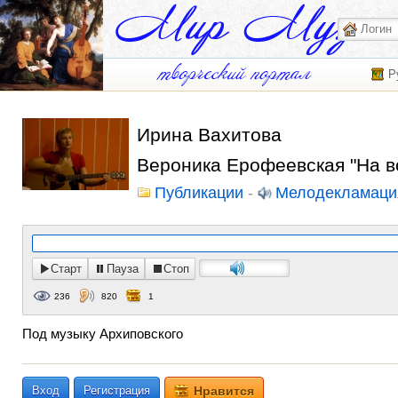
Р
Ирина Вахитова
Вероника Ерофеевская "На во
Публикации
-
Мелодекламаци
Старт
Пауза
Стоп
236
820
1
Под музыку Архиповского
Вход
Регистрация
Нравится