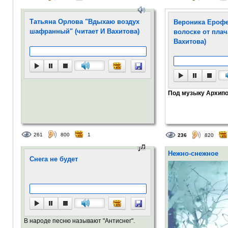
Татьяна Орлова "Вдыхаю воздух
Вероника Ерофе
шафранный" (читает И Вахитова)
волоске от плача
Вахитова)
Под музыку Архипо
261
800
1
236
820
Нежно-снежное
Снега не будет
В народе песню называют "Антиснег".