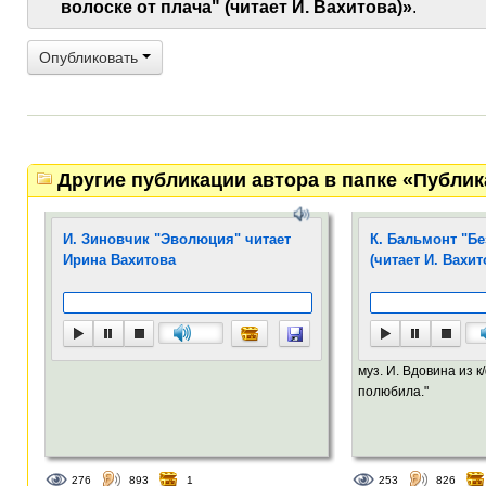
волоске от плача" (читает И. Вахитова)»
.
Опубликовать
Другие публикации автора в папке «Публи
И. Зиновчик "Эволюция" читает
К. Бальмонт "Бе
Ирина Вахитова
(читает И. Вахит
муз. И. Вдовина из к
полюбила."
276
893
1
253
826