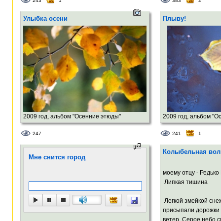
243
1
383
2
Улыбка осени
Плыву!
2009 год, альбом "Осенние этюды"
2009 год, альбом "О
247
241
1
Колыбельная вол
Мне снится город
Посв
моему отцу - Редько
Липкая тишина
Легкой змейкой сне
присыпали дорожки 
ветер. Серое небо с