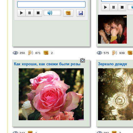
350
871
2
575
939
Как хороши, как свежи были розы
Зеркало дождя