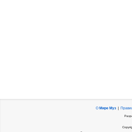
О
Мире Муз
|
Прави
Разр
Copyri