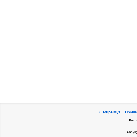
О
Мире Муз
|
Прави
Разр
Copyri