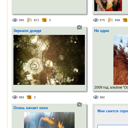
350
871
2
575
938
Зеркало дождя
Не один
2009 год, альбом "О
383
2
392
Осень качает окно
Мне снится гор