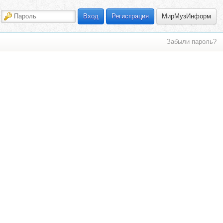
МирМузИнформ
Вход
Регистрация
Забыли пароль?