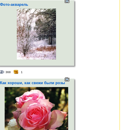
Фото-акварель
368
1
Как хороши, как свежи были розы