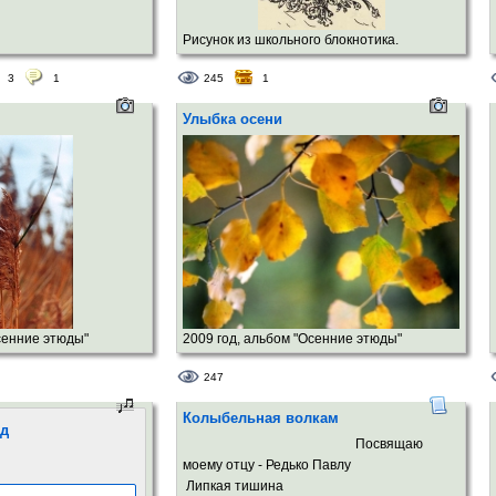
Рисунок из школьного блокнотика.
3
1
245
1
Улыбка осени
сенние этюды"
2009 год, альбом "Осенние этюды"
247
Колыбельная волкам
од
Посвящаю
моему отцу - Редько Павлу
Липкая тишина