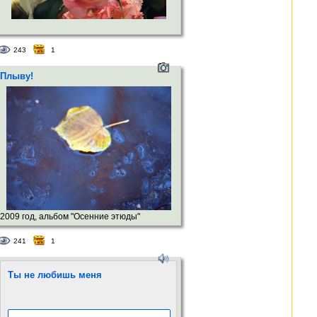
243
1
Плыву!
2009 год, альбом "Осенние этюды"
241
1
Ты не любишь меня