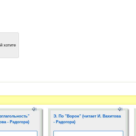
й хотите
зглагольность"
Э. По "Ворон" (читает И. Вахитова
ова - Радогора)
- Радогора)