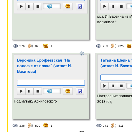
муз. И. Вдовина из к
полюбила."
276
893
1
253
825
Вероника Ерофеевская "На
Татьяна Шеина 
волоске от плача" (читает И.
(читает И. Вахит
Вахитова)
Настроение полность
Под музыку Архиповского
2013 год
236
820
1
241
811