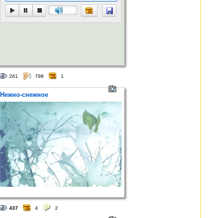
261
798
1
Нежно-снежное
437
4
2