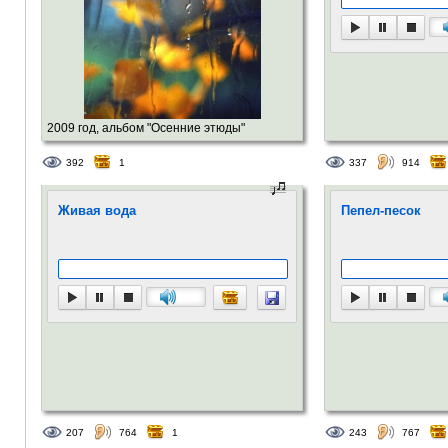
2009 год, альбом "Осенние этюды"
392
1
337
914
Живая вода
Пепел-песок
207
764
1
243
767