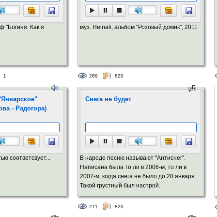
/ф "Богиня. Как я
муз. Heinali, альбом "Розовый домик", 2011
1
269
820
"Январское"
Снега не будет
ова - Радогора)
ю соответсвует...
В народе песню называют "Антиснег".
Написана была то ли в 2006-м, то ли в
2007-м, когда снега не было до 20 января.
Такой грустный был настрой.
271
820