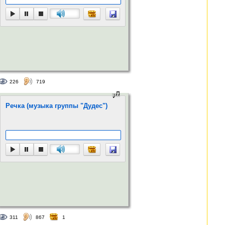
226
719
Речка (музыка группы "Дудес")
311
867
1