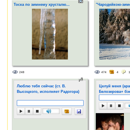
Тоска по зимнему хрусталю...
"Чародейкою-зимо
248
474
4
Люблю тебя сейчас (ст. В.
Целуй меня (ар
Высоцкого, исполняет Радогора)
Белозерова+ бэк