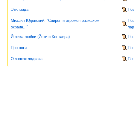
Этилиада
По
Михаил Юдовский. "Свиреп и огромен размахом
Поэ
окраин..."
па
Йетика любви (Йети и Кентавра)
По
Про ноги
По
О знаках зодиака
По