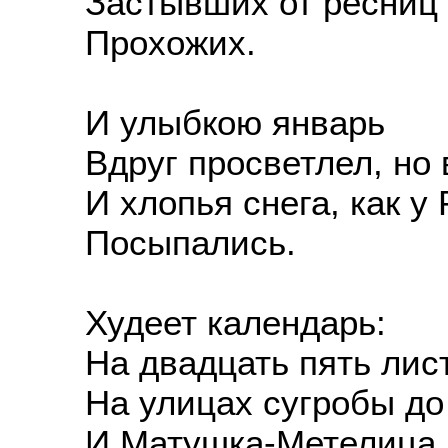
Застывших от ресниц и
Прохожих.
И улыбкою январь
Вдруг просветлел, но в
И хлопья снега, как у Р
Посыпались.
Худеет календарь:
На двадцать пять листк
На улицах сугробы до 
И Матушка-Метелица 