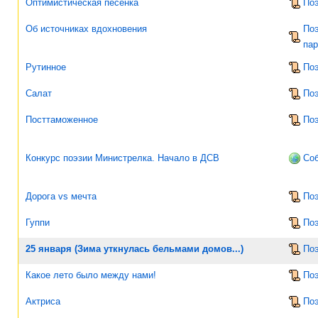
Оптимистическая песенка
По
Об источниках вдохновения
Поэ
па
Рутинное
По
Салат
По
Посттаможенное
По
Конкурс поэзии Министрелка. Начало в ДСВ
Соб
Дорога vs мечта
По
Гуппи
По
25 января (Зима уткнулась бельмами домов...)
По
Какое лето было между нами!
По
Актриса
По