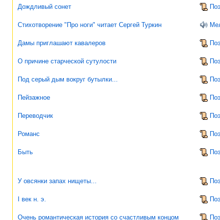
Дождливый сонет
По
Стихотворение "Про ноги" читает Сергей Туркин
Ме
Дамы приглашают кавалеров
По
О причине старческой сутулости
По
Под серый дым вокруг бутылки...
По
Пейзажное
По
Переводчик
По
Романс
По
Быть
По
У овсянки запах нищеты...
По
I век н. э.
По
Очень романтическая история со счастливым концом
По