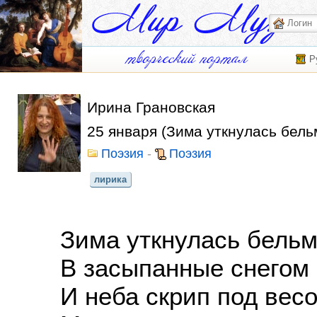
Р
Ирина Грановская
25 января (Зима уткнулась бель
Поэзия
-
Поэзия
лирика
Зима уткнулась бельм
В засыпанные снегом п
И неба скрип под весо