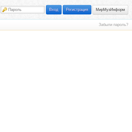
МирМузИнформ
Вход
Регистрация
Забыли пароль?