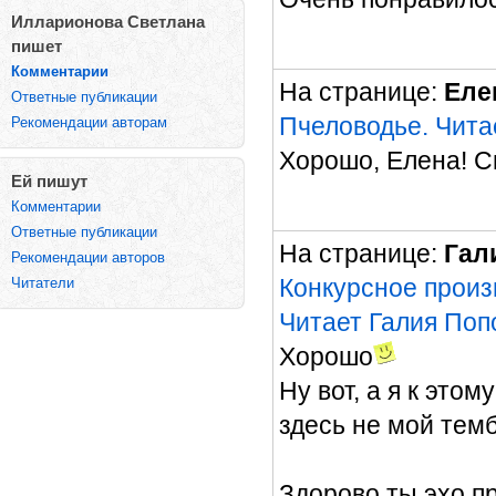
Илларионова Светлана
пишет
Комментарии
На странице:
Еле
Ответные публикации
Пчеловодье. Чита
Рекомендации авторам
Хорошо, Елена! С
Ей пишут
Комментарии
Ответные публикации
На странице:
Гал
Рекомендации авторов
Конкурсное произ
Читатели
Читает Галия Поп
Хорошо
Ну вот, а я к это
здесь не мой тем
Здорово ты эхо п