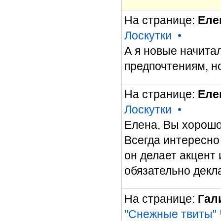
На странице:
Еле
Лоскутки
•
А я новые начита
предпочтениям, н
На странице:
Еле
Лоскутки
•
Елена, Вы хорошо
Всегда интересно 
он делает акцент 
обязательно декл
На странице:
Гал
"Снежные твиты" 