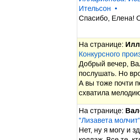
Ительсон
•
Спасибо, Елена! 
На странице:
Илл
Конкурсного произ
Добрый вечер, Вал
послушать. Но вр
А вы тоже почти 
схватила мелодию
На странице:
Вал
"Лизавета молчит
Нет, ну я могу и 
коллаж. Все те, кт