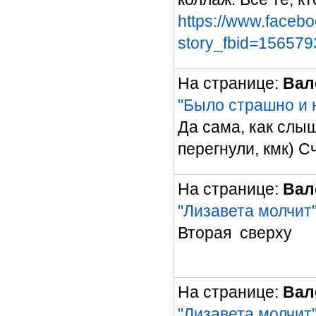
https://www.faceb
story_fbid=15657
На странице:
Вал
"Было страшно и 
Да сама, как слыш
перегнули, кмк) С
На странице:
Вал
"Лизавета молчит
Вторая сверху
На странице:
Вал
"Лизавета молчит