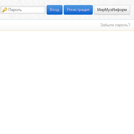
МирМузИнформ
Вход
Регистрация
Забыли пароль?