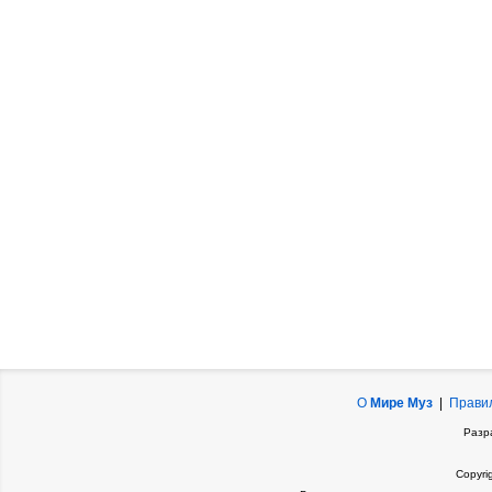
О
Мире Муз
|
Прави
Разр
Copyri