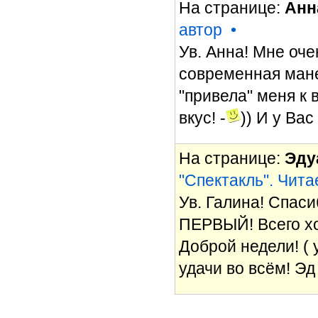
На странице:
Анн
автор
•
Ув. Анна! Мне оч
современная мане
"привела" меня к 
вкус! -
)) И у Вас
На странице:
Эду
"Спектакль". Чит
Ув. Галина! Спаси
ПЕРВЫЙ! Всего хо
Доброй недели! ( 
удачи во всём! Эд