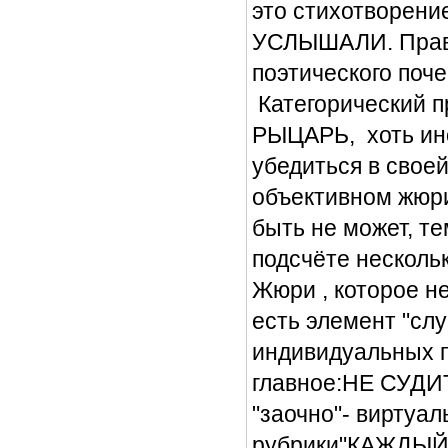
это стихотворение
УСЛЫШАЛИ. Правд
поэтического поче
Категорический п
РЫЦАРЬ, хоть ино
убедиться в свое
объективном жюри
быть не может, т
подсчёте несколь
Жюри , которое н
есть элемент "слу
индивидуальных п
главное:НЕ СУДИ
"заочно"- виртуал
рубрики"КАЖДЫЙ 