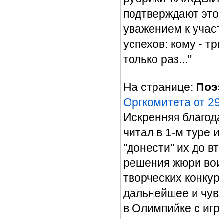
подтверждают эт
уважением к учас
успехов: кому - т
только раз..."
На странице:
Поэ
Оргкомитета от 29
Искренняя благод
читал в 1-м туре 
"донести" их до вт
решения жюри в
творческих конку
дальнейшее и чув
в Олимпийке с иг