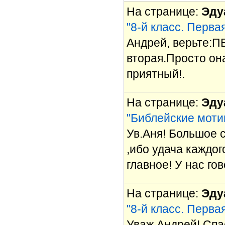
На странице:
Эду
"8-й класс. Перва
Андрей, верьте:П
вторая.Просто она
приятный!.
На странице:
Эду
"Библейские моти
Ув.Аня! Большое с
,ибо удача каждог
главное! У нас гов
На странице:
Эду
"8-й класс. Перва
Уваж.Андрей! Спа