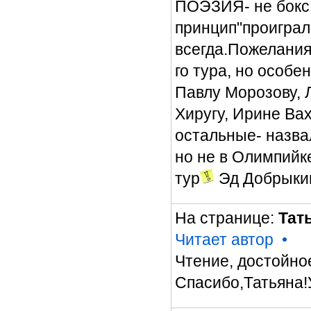
ПОЭЗИЯ- не бокс,
принцип"проиграл
всегда.Пожелания
го тура, но особе
Павлу Морозову, 
Хиругу, Ирине Ва
остальные- назва
но не в Олимпий
тур
Эд Добрыки
На странице:
Тат
Читает автор
•
Чтение, достойно
Спасибо,Татьяна!