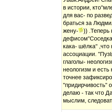
в истории, кто"мл
для вас- по разве
браться за Людми
жену-
)) .Теперь
дефисом"Соседка-
кака- шёлка" ,чт
ассоциации. "Пуз
глаголы- неологи
неологизм и есть
точнее зафиксиро
"придирчивость" о
делаю - так что Д
мыслим, следова