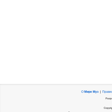
О
Мире Муз
|
Прави
Разр
Copyri