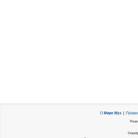
О
Мире Муз
|
Прави
Разр
Copyri