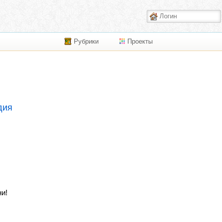
Рубрики
Проекты
дия
и!