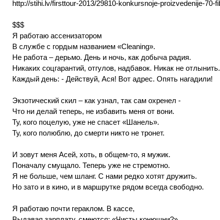
http://stihi.lv/firsttour-2013/29810-konkursnoje-proizvedenije-70-fi
$$$
Я работаю ассенизатором
В службе с гордым названием «Cleaning».
Не работа – дерьмо. День и ночь, как добыча радия.
Никаких соцгарантий, отгулов, надбавок. Никак не отлынить.
Каждый день: - Действуй, Ася! Вот адрес. Опять нагадили!
Экзотический скил – как узнал, так сам охренел -
Что ни делай теперь, не избавить меня от вони.
Ту, кого поцелую, уже не спасет «Шанель».
Ту, кого полюблю, до смерти никто не тронет.
И зовут меня Асей, хоть, в общем-то, я мужик.
Поначалу смущало. Теперь уже не стремотно.
Я не больше, чем шланг. С нами редко хотят дружить.
Но зато и в кино, и в маршрутке рядом всегда свободно.
Я работаю почти гераклом. В кассе,
Выдавая зарплату, смеются: «Чисты конюшни?»