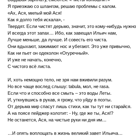
Я приезжаю со шлангом, решаю проблемы с калом.
«Ах, Ася, милый мой Ася!
Как я долго тебя искала», -
Твердят. Если чистят дерьмо, значит, это кому-нибудь нужн
И всегда этот запах… Ибо, как завещал Ильич нам,
Лучше меньше, да лучше. И совесть его чиста.
Они вдыхают, зажимают нос и убегают. Это уже привычно,
Как ни пьет он одеколон «Огуречный».
И уже не начать, конечно,
С чистого всё листа.
И, хоть немощно тело, не зря нам вживили разум.
Но все чаще вослед слышу: tabula, мол, не rasa.
Если что и способно все смыть – это воды Леты.
И, уткнувшись в рукав, я грожу, что уйду в поэты.
От дерьма мир спасут лишь стихи, как ты тут ни старайся.
А на поясе пейджер колотит: - Ну, где же ты, Ася!?
Не останется, Ася, на чистые руки ни дня им…
…И опять воплощать в жизнь великий завет Ильича…