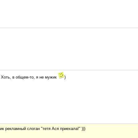
 Хоть, в общем-то, я не мужик
)
ник рекламный слоган "тетя Ася приехала!" )))