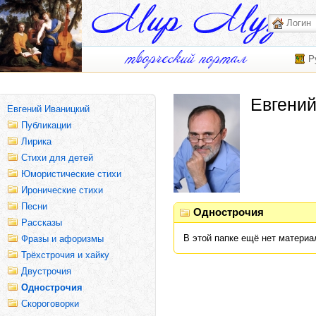
Р
Евгени
Евгений Иваницкий
Публикации
Лирика
Стихи для детей
Юмористические стихи
Иронические стихи
Песни
Однострочия
Рассказы
В этой папке ещё нет материа
Фразы и афоризмы
Трёхстрочия и хайку
Двустрочия
Однострочия
Скороговорки