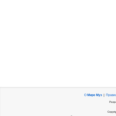
О
Мире Муз
|
Прави
Разр
Copyri