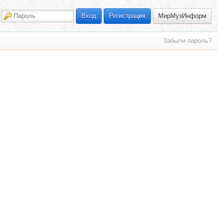
МирМузИнформ
Вход
Регистрация
Забыли пароль?