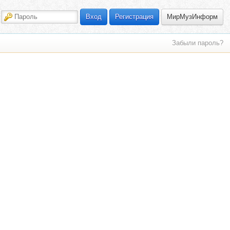
МирМузИнформ
Вход
Регистрация
Забыли пароль?