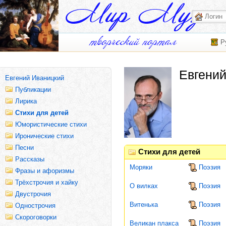
Р
Евгени
Евгений Иваницкий
Публикации
Лирика
Стихи для детей
Юмористические стихи
Иронические стихи
Песни
Стихи для детей
Рассказы
Моряки
Поэзия
Фразы и афоризмы
Трёхстрочия и хайку
О вилках
Поэзия
Двустрочия
Витенька
Поэзия
Однострочия
Скороговорки
Великан плакса
Поэзия