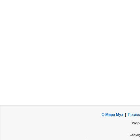
О
Мире Муз
|
Прави
Разр
Copyri