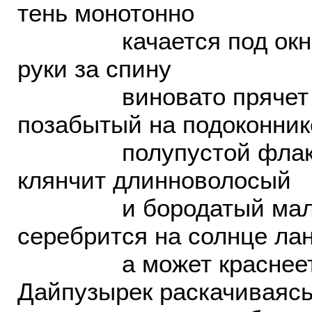
тень монотонно
качается под окн
руки за спину
виновато прячет
позабытый на подоконник
полупустой флак
клянчит длинноволосый
и бородатый маль
серебрится на солнце л
а может краснеет
Дайпузырек раскачиваясь