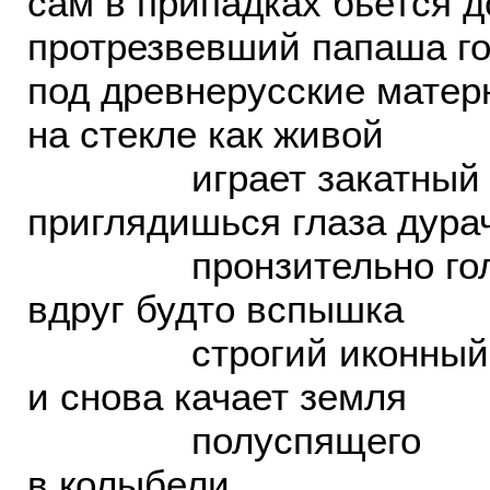
сам в припадках бьется д
протрезвевший папаша го
под древнерусские матер
на стекле как живой
играет закатный б
приглядишься глаза дура
пронзительно гол
вдруг будто вспышка
строгий иконный 
и снова качает земля
полуспящего
в колыбели