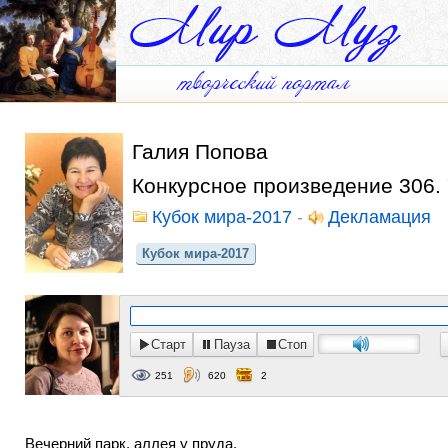
Галия Попова
Конкурсное произведение 306.
Кубок мира-2017
-
Декламация
Кубок мира-2017
Старт
Пауза
Стоп
251
620
2
Вечерний парк, аллея у пруда,