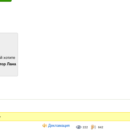
й хотите
тор Лана
»
Декламация
222
642