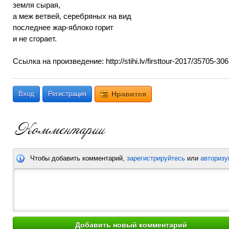
земля сырая,
а меж ветвей, серебряных на вид
последнее жар-яблоко горит
и не сгорает.
Ссылка на произведение: http://stihi.lv/firsttour-2017/35705-306
Вход
Регистрация
Нравится
Чтобы добавить комментарий,
зарегистрируйтесь
или
авторизу