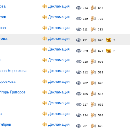
ова
Декламация
214
657
етов
Декламация
239
702
пова
Декламация
211
633
нова
Декламация
251
620
2
Декламация
229
671
2
я
Декламация
215
676
анна Боровкова
Декламация
212
533
оровкова
Декламация
202
690
Игорь Григоров
Декламация
185
587
Декламация
217
665
в
Декламация
234
598
тябрев
Декламация
231
625