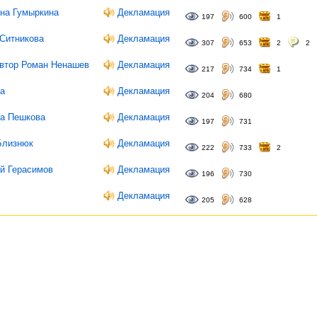
ина Гумыркина
Декламация
197
600
1
 Ситникова
Декламация
307
653
2
2
Автор Роман Ненашев
Декламация
217
734
1
на
Декламация
204
680
на Пешкова
Декламация
197
731
Близнюк
Декламация
222
733
2
ей Герасимов
Декламация
196
730
Декламация
205
628