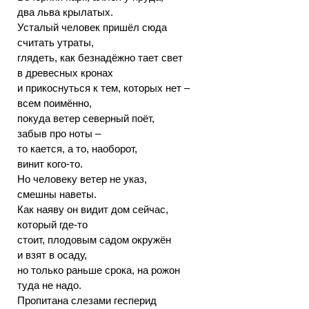
два льва крылатых.
Усталый человек пришёл сюда
считать утраты,
глядеть, как безнадёжно тает свет
в древесных кронах
и прикоснуться к тем, которых нет –
всем поимённо,
покуда ветер северный поёт,
забыв про ноты –
то кается, а то, наоборот,
винит кого-то.
Но человеку ветер не указ,
смешны наветы.
Как наяву он видит дом сейчас,
который где-то
стоит, плодовым садом окружён
и взят в осаду,
но только раньше срока, на рожон
туда не надо.
Пропитана слезами гесперид