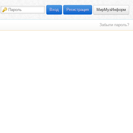
МирМузИнформ
Вход
Регистрация
Забыли пароль?